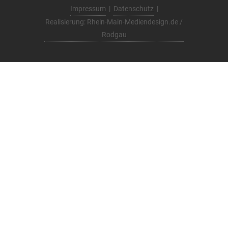
Impressum
|
Datenschutz
|
Realisierung: Rhein-Main-Mediendesign.de /
Rodgau