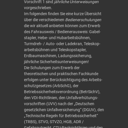
Vorschrift 1 sind
jährliche Unter­weisungen
vorgeschrieben.
Im folgenden finden Sie eine kurze Übersicht
über die verschiedenen
Bediener­schulungen
die wir aktuell anbieten können zum Erwerb
des Fahrausweis / Bediener­ausweis:
Gabel­
stapler
,
Hebe- und Hubarbeitsbühnen
,
Turmdreh- / Auto- oder Ladekran
,
Teleskop­
arbeits­bühnen und Teleskopstapler
,
Erdbaumaschinen
,
Ladungs­sicherung
,
jährliche
Sicherheits­unterweisungen
!
Die Schulungen zum Erwerb der
theoretischen und praktischen Fachkunde
erfolgen unter Berücksichtigung des Arbeits­
schutz­gesetzes (ArbSchG), der
Betriebssicherheits­verordnung (BetrSichV),
den VDI-Richtlinien, den Unfallverhütungs­
vorschriften (UVV) nach der „Deutschen
gesetzlichen Unfall­versicherung“ (DGUV), den
„Technische Regeln für Betriebssicherheit“
(TRBS), STVO, STVZO, HGB, ADR /
Gefahrgutrecht, CTU-Pack­richt­linien und den